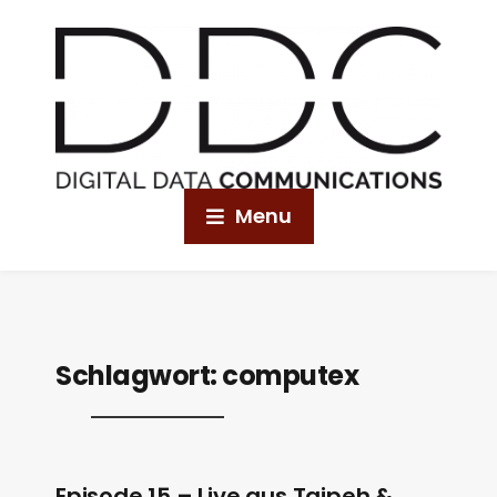
Menu
Schlagwort:
computex
Episode 15 – Live aus Taipeh &