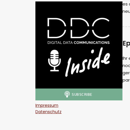
es 
neu
Ep
Ihr
noc
ger
par
Impressum
Datenschutz