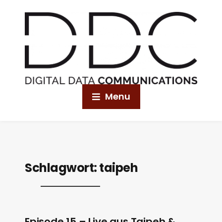
Menu
Schlagwort:
taipeh
Episode 15 – Live aus Taipeh &